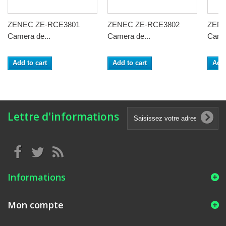
ZENEC ZE-RCE3801
ZENEC ZE-RCE3802
ZENE
Camera de...
Camera de...
Camer
Add to cart
Add to cart
Add 
Lettre d'informations
Informations
Mon compte