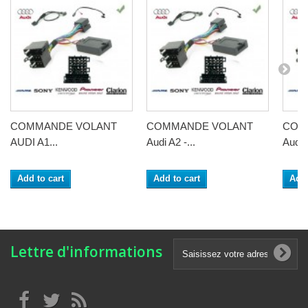
COMMANDE VOLANT
COMMANDE VOLANT
COM
AUDI A1...
Audi A2 -...
Audi 
Add to cart
Add to cart
Add 
Lettre d'informations