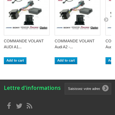
COMMANDE VOLANT
COMMANDE VOLANT
COM
AUDI A1...
Audi A2 -...
Audi 
Add to cart
Add to cart
Add 
Lettre d'informations