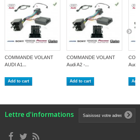
COMMANDE VOLANT
COMMANDE VOLANT
COM
AUDI A1...
Audi A2 -...
Audi 
Add to cart
Add to cart
Add 
Lettre d'informations