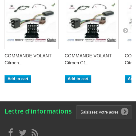
COMMANDE VOLANT
COMMANDE VOLANT
COM
Citroen...
Citroen C1...
Citro
Add to cart
Add to cart
Add 
Lettre d'informations