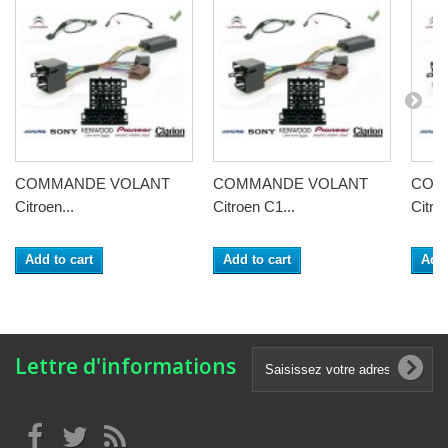
COMMANDE VOLANT
COMMANDE VOLANT
COM
Citroen...
Citroen C1...
Citro
Add to cart
Add to cart
Add 
Lettre d'informations