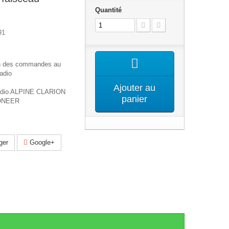
Quantité
91
on des commandes au
adio
Ajouter au
radio ALPINE CLARION
panier
ONEER
ger
Google+