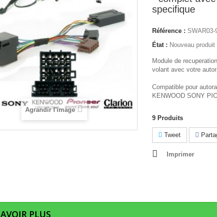
specifique
Référence :
SWAR03-
État :
Nouveau produit
Module de recuperati
volant avec votre autor
Compatible pour auto
KENWOOD SONY PI
Agrandir l'image
9
Produits
Tweet
Parta
Imprimer
SAVOIR PLUS