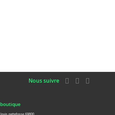
Nous suivre
 boutique
e louis gattefosse 69800