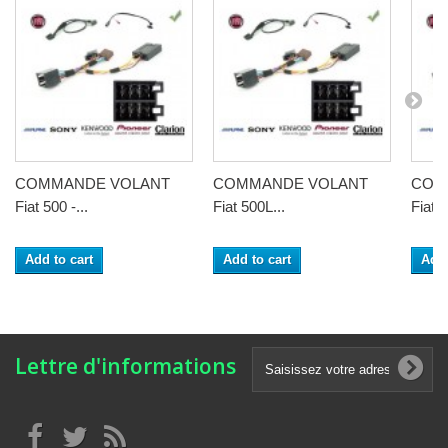
COMMANDE VOLANT
COMMANDE VOLANT
COM
Fiat 500 -...
Fiat 500L...
Fiat B
Add to cart
Add to cart
Add 
Lettre d'informations