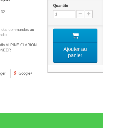
Quantité
132
on des commandes au
adio
radio ALPINE CLARION
Ajouter au
ONEER
panier
ger
Google+