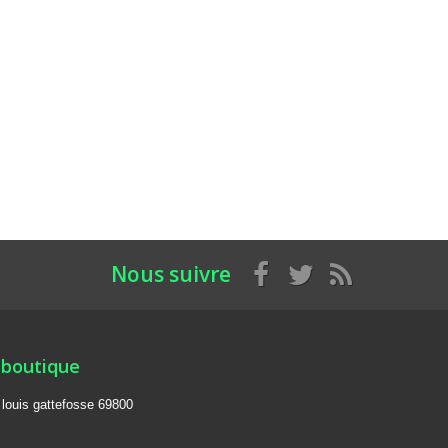
Nous suivre
 boutique
e louis gattefosse 69800