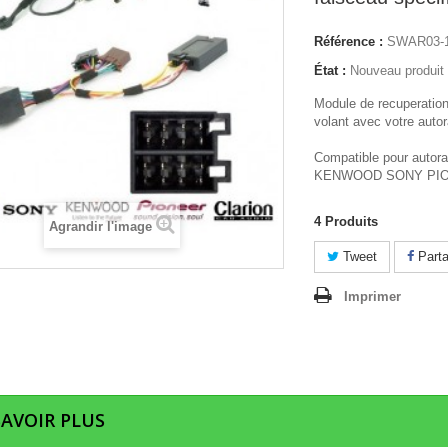
Référence :
SWAR03-
État :
Nouveau produit
Module de recuperati
volant avec votre autor
Compatible pour auto
KENWOOD SONY PI
4
Produits
Agrandir l'image
Tweet
Parta
Imprimer
SAVOIR PLUS