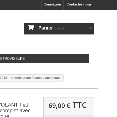
Connexion
Contactez-nous
Panier
(vide)
RETROVISEURS
2- - complet avec faisceau specifique
TTC
69,00 €
LANT Fiat
 complet avec
ique