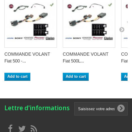
COMMANDE VOLANT
COMMANDE VOLANT
COM
Fiat 500 -...
Fiat 500L...
Fiat B
Add to cart
Add to cart
Add 
Lettre d'informations