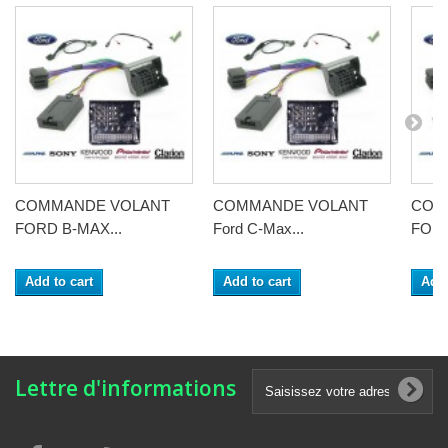
COMMANDE VOLANT
COMMANDE VOLANT
COM
FORD B-MAX...
Ford C-Max...
FORD
Add to cart
Add to cart
Add 
Lettre d'informations