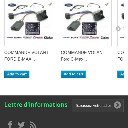
COMMANDE VOLANT
COMMANDE VOLANT
COM
FORD B-MAX...
Ford C-Max...
FORD
Add to cart
Add to cart
Add 
Lettre d'informations