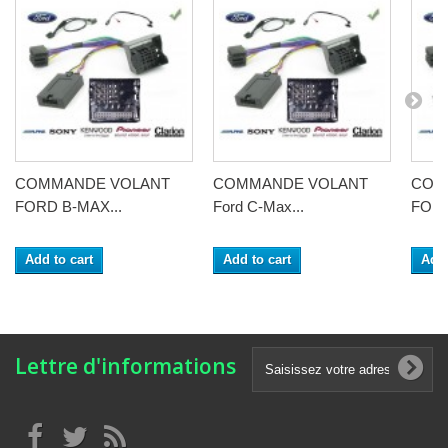
COMMANDE VOLANT
COMMANDE VOLANT
COM
FORD B-MAX...
Ford C-Max...
FORD
Add to cart
Add to cart
Add 
Lettre d'informations