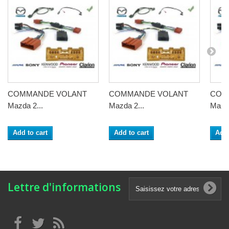
COMMANDE VOLANT
COMMANDE VOLANT
COM
Mazda 2...
Mazda 2...
Mazda
Add to cart
Add to cart
Add 
Lettre d'informations