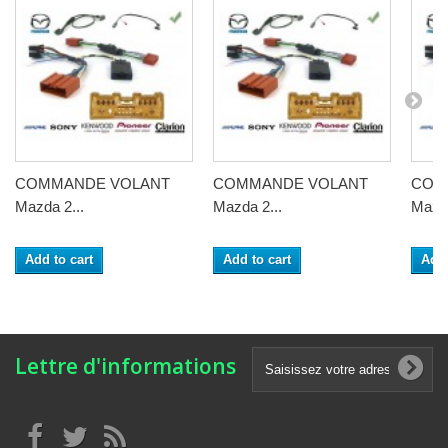
COMMANDE VOLANT
COMMANDE VOLANT
COM
Mazda 2...
Mazda 2...
Mazda
Add to cart
Add to cart
Add 
Lettre d'informations