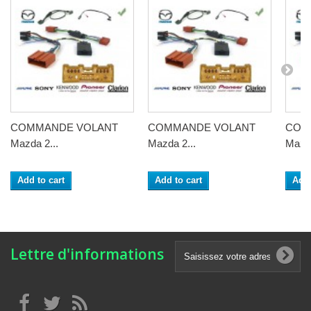
COMMANDE VOLANT
COMMANDE VOLANT
COM
Mazda 2...
Mazda 2...
Mazda
Add to cart
Add to cart
Add 
Lettre d'informations