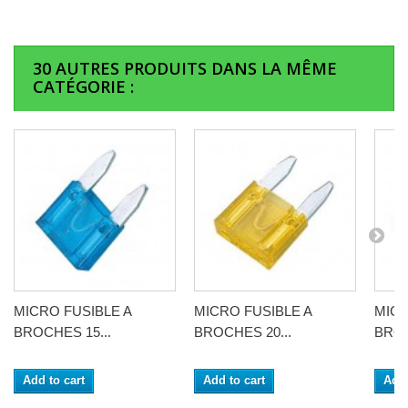
30 AUTRES PRODUITS DANS LA MÊME
CATÉGORIE :
MICRO FUSIBLE A
MICRO FUSIBLE A
MICR
BROCHES 15...
BROCHES 20...
BROC
Add to cart
Add to cart
Add 