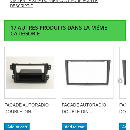
VISITER LE SITE DU FABRICANT POUR VOIR LE
DESCRIPTIF
17 AUTRES PRODUITS DANS LA MÊME
CATÉGORIE :
FACADE AUTORADIO
FACADE AUTORADIO
FAC
DOUBLE DIN...
DOUBLE DIN...
DOUB
Add to cart
Add to cart
Add 