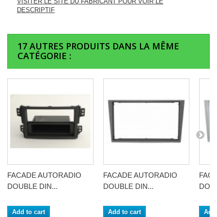
VISITER LE SITE DU FABRICANT POUR VOIR LE
DESCRIPTIF
17 AUTRES PRODUITS DANS LA MÊME
CATÉGORIE :
FACADE AUTORADIO
FACADE AUTORADIO
FAC
DOUBLE DIN...
DOUBLE DIN...
DOUB
Add to cart
Add to cart
Add 