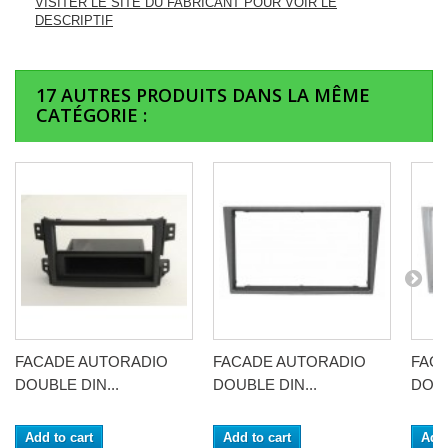
VISITER LE SITE DU FABRICANT POUR VOIR LE
DESCRIPTIF
17 AUTRES PRODUITS DANS LA MÊME
CATÉGORIE :
FACADE AUTORADIO
FACADE AUTORADIO
FAC
DOUBLE DIN...
DOUBLE DIN...
DOUB
Add to cart
Add to cart
Add 