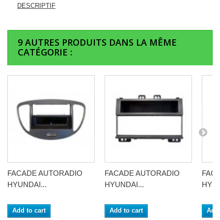
DESCRIPTIF
9 AUTRES PRODUITS DANS LA MÊME
CATÉGORIE :
FACADE AUTORADIO
FACADE AUTORADIO
FAC
HYUNDAI...
HYUNDAI...
HYUN
Add to cart
Add to cart
Add 