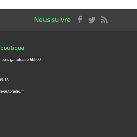
Nous suivre
 boutique
e louis gattefosse 69800
99-13
e-autoradio.fr