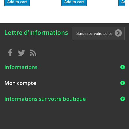
Add to cart
Add to cart
Add 
Lettre d'informations
Informations
Mon compte
Informations sur votre boutique