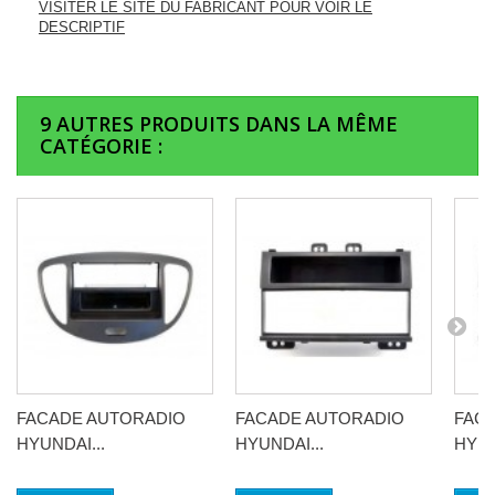
VISITER LE SITE DU FABRICANT POUR VOIR LE
DESCRIPTIF
9 AUTRES PRODUITS DANS LA MÊME
CATÉGORIE :
FACADE AUTORADIO
FACADE AUTORADIO
FAC
HYUNDAI...
HYUNDAI...
HYUN