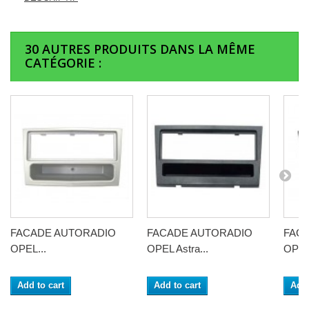
30 AUTRES PRODUITS DANS LA MÊME
CATÉGORIE :
FACADE AUTORADIO
FACADE AUTORADIO
FAC
OPEL...
OPEL Astra...
OPEL
Add to cart
Add to cart
Add 