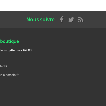
Nous suivre
 boutique
e louis gattefosse 69800
99-13
e-autoradio.fr