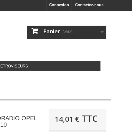
Connexion
Contactez-nous
Panier
(vide)
RETROVISEURS
TTC
14,01 €
ORADIO OPEL
010