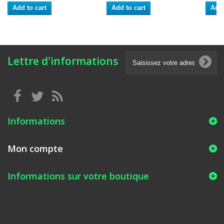
Add to cart
Add to cart
Add 
Lettre d'informations
Informations
Mon compte
Informations sur votre boutique