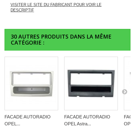
VISITER LE SITE DU FABRICANT POUR VOIR LE
DESCRIPTIF
30 AUTRES PRODUITS DANS LA MÊME
CATÉGORIE :
FACADE AUTORADIO
FACADE AUTORADIO
FAC
OPEL...
OPEL Astra...
OPEL