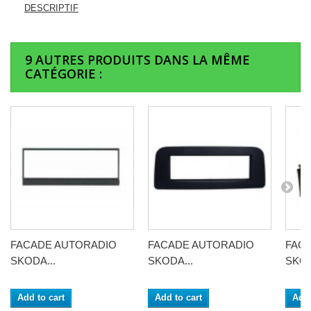
DESCRIPTIF
9 AUTRES PRODUITS DANS LA MÊME
CATÉGORIE :
FACADE AUTORADIO
FACADE AUTORADIO
FAC
SKODA...
SKODA...
SKOD
Add to cart
Add to cart
Add 