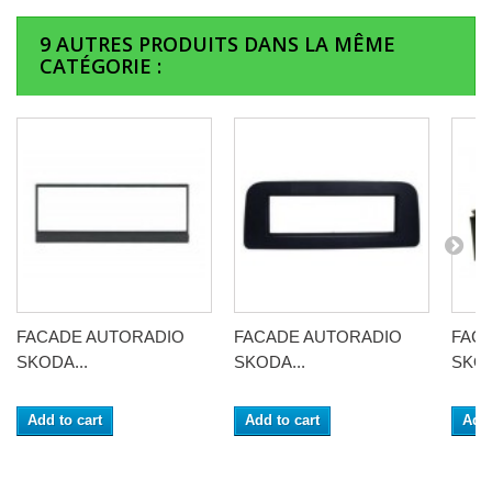
9 AUTRES PRODUITS DANS LA MÊME
CATÉGORIE :
FACADE AUTORADIO
FACADE AUTORADIO
FAC
SKODA...
SKODA...
SKOD
Add to cart
Add to cart
Add 