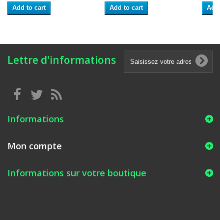
Add to cart
Add to cart
Add 
Lettre d'informations
Informations
Mon compte
Informations sur votre boutique