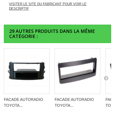
VISITER LE SITE DU FABRICANT POUR VOIR LE
DESCRIPTIF
29 AUTRES PRODUITS DANS LA MÊME
CATÉGORIE :
FACADE AUTORADIO
FACADE AUTORADIO
FAC
TOYOTA...
TOYOTA...
TOYO