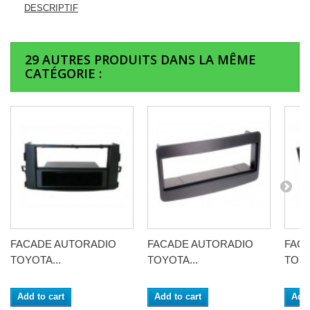
DESCRIPTIF
29 AUTRES PRODUITS DANS LA MÊME
CATÉGORIE :
FACADE AUTORADIO
FACADE AUTORADIO
FAC
TOYOTA...
TOYOTA...
TOYO
Add to cart
Add to cart
Add 