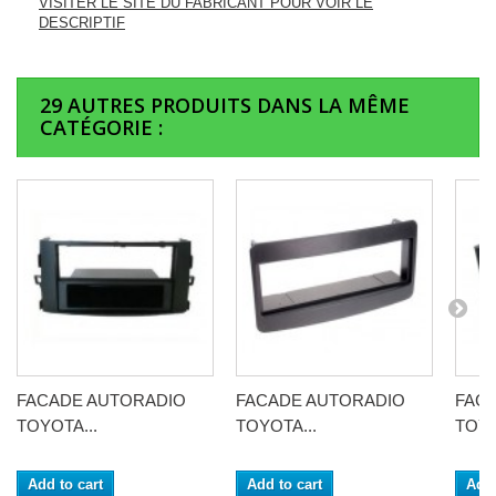
VISITER LE SITE DU FABRICANT POUR VOIR LE
DESCRIPTIF
29 AUTRES PRODUITS DANS LA MÊME
CATÉGORIE :
FACADE AUTORADIO
FACADE AUTORADIO
FAC
TOYOTA...
TOYOTA...
TOYO
Add to cart
Add to cart
Add 