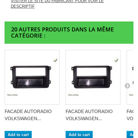
VISITER LE SITE DU FABRICANT POUR VOIR LE
DESCRIPTIF
20 AUTRES PRODUITS DANS LA MÊME
CATÉGORIE :
FACADE AUTORADIO
FACADE AUTORADIO
FAC
VOLKSWAGEN...
VOLKSWAGEN...
VOLK
Add to cart
Add to cart
Add 