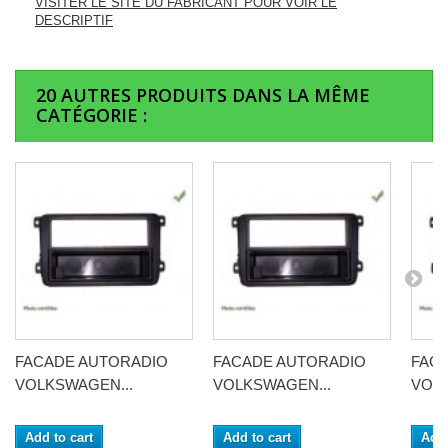
VISITER LE SITE DU FABRICANT POUR VOIR LE
DESCRIPTIF
20 AUTRES PRODUITS DANS LA MÊME
CATÉGORIE :
FACADE AUTORADIO
FACADE AUTORADIO
FAC
VOLKSWAGEN...
VOLKSWAGEN...
VOLK
Add to cart
Add to cart
Add 