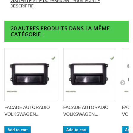
VISITER LE SITE DU FABRICANT POUR VOIR LE
DESCRIPTIF
20 AUTRES PRODUITS DANS LA MÊME
CATÉGORIE :
FACADE AUTORADIO
FACADE AUTORADIO
FAC
VOLKSWAGEN...
VOLKSWAGEN...
VOLK
Add to cart
Add to cart
Add 