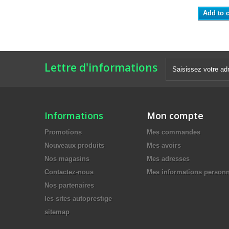
Add to c
Lettre d'informations
Informations
Mon compte
Promotions
Mes commandes
Nouveaux produits
Mes avoirs
Nos magasins
Mes adresses
Contactez-nous
Mes informations personn
Nos partenaires
les sites autoprestige
sitemap