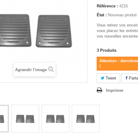
Référence :
4216
État :
Nouveau produit
Vous retirez vos encein
vous placez les entret
vos nouvelles enceint
3
Produits
Attention : dernière
!
Agrandir l'image
Tweet
Parta
Imprimer