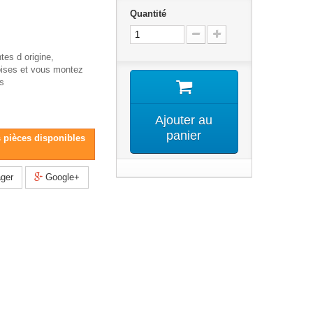
Quantité
tes d origine,
oises et vous montez
es
Ajouter au
panier
s pièces disponibles
ger
Google+