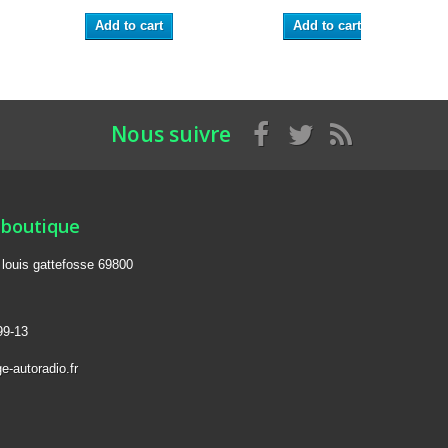
Add to cart
Add to cart
Nous suivre
 boutique
e louis gattefosse 69800
99-13
e-autoradio.fr