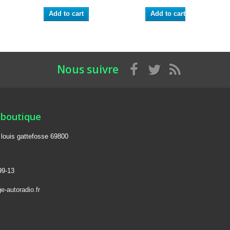
Add to cart
Add to cart
Nous suivre
 boutique
e louis gattefosse 69800
99-13
e-autoradio.fr