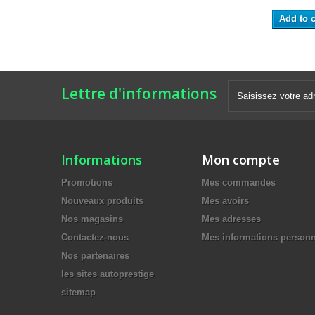
Add to c
Lettre d'informations
Informations
Mon compte
Promotions
Mes commandes
Nouveaux produits
Mes avoirs
Nos magasins
Mes adresses
Contactez-nous
Mes informations personn
Nos partenaires
les sites autoprestige
sitemap