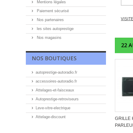
Mentions légales
Paiement sécurisé
VISIT
Nos partenaires
les sites autoprestige
Nos magasins
22 
NOS BOUTIQUES
autoprestige-autoradio.fr
accessoires-autoradio.fr
Attelages-et-faisceaux
Autoprestige-retroviseurs
Leve-vitre-electrique
Attelage-discount
GRILLE 
PARLEUR