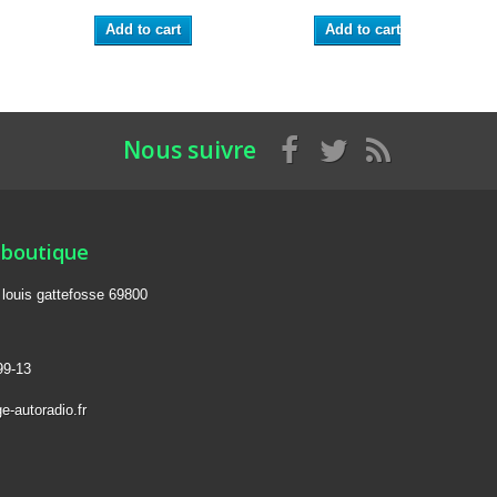
Add to cart
Add to cart
Nous suivre
 boutique
e louis gattefosse 69800
99-13
e-autoradio.fr