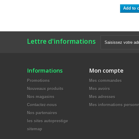
Add to c
Lettre d'informations
Informations
Mon compte
Promotions
Mes commandes
Nouveaux produits
Mes avoirs
Nos magasins
Mes adresses
Contactez-nous
Mes informations personn
Nos partenaires
les sites autoprestige
sitemap