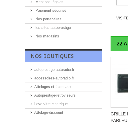
Mentions légales
Paiement sécurisé
VISIT
Nos partenaires
les sites autoprestige
Nos magasins
22 
NOS BOUTIQUES
autoprestige-autoradio.fr
accessoires-autoradio.fr
Attelages-et-faisceaux
Autoprestige-retroviseurs
Leve-vitre-electrique
Attelage-discount
GRILLE 
PARLEUR