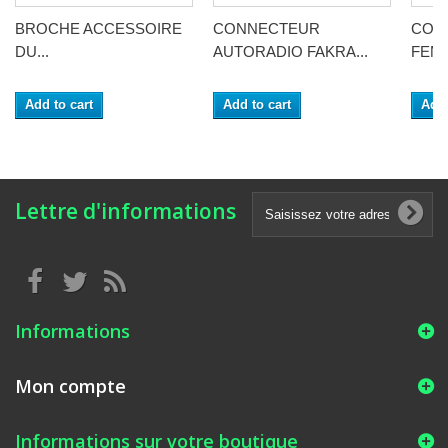
BROCHE ACCESSOIRE
CONNECTEUR
CON
DU...
AUTORADIO FAKRA...
FEME
Add to cart
Add to cart
Add 
Lettre d'informations
Informations
Mon compte
Informations sur votre boutique