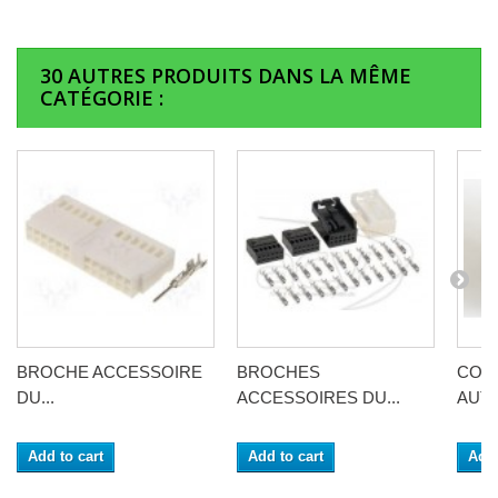
30 AUTRES PRODUITS DANS LA MÊME
CATÉGORIE :
BROCHE ACCESSOIRE
BROCHES
CON
DU...
ACCESSOIRES DU...
AUTO
Add to cart
Add to cart
Add 