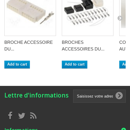
BROCHE ACCESSOIRE
BROCHES
CON
DU...
ACCESSOIRES DU...
AUTO
Add to cart
Add to cart
Add 
Lettre d'informations