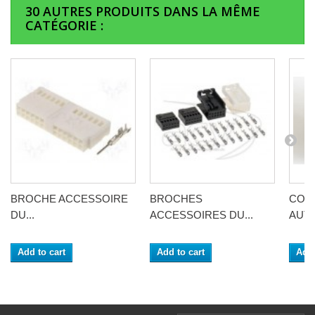
30 AUTRES PRODUITS DANS LA MÊME
CATÉGORIE :
BROCHE ACCESSOIRE
BROCHES
CON
DU...
ACCESSOIRES DU...
AUTO
Add to cart
Add to cart
Add 