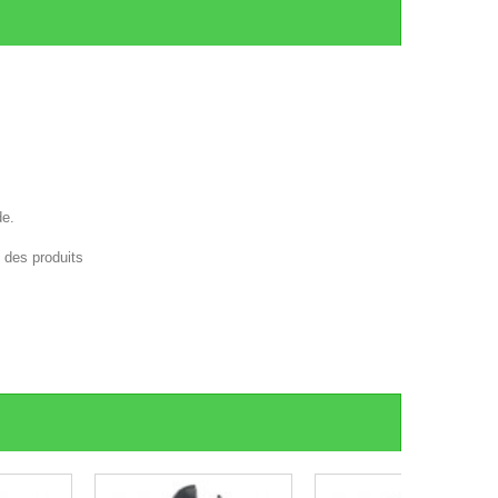
de.
e des produits