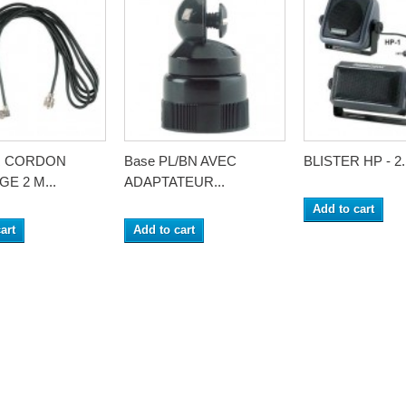
R CORDON
Base PL/BN AVEC
BLISTER HP - 2..
E 2 M...
ADAPTATEUR...
Add to cart
art
Add to cart