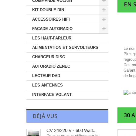
COMMANDE VOLANT
EN 
KIT DOUBLE DIN
ACCESSOIRES HIFI
FACADE AUTORADIO
LES HAUT-PARLEUR
ALIMENTATION ET SURVOLTEURS
Le nom
Plus q
CHARGEUR DISC
regrou
Des pro
AUTORADIO ZENEC
Garant 
LECTEUR DVD
de la g
LES ANTENNES
INTERFACE VOLANT
30 
DÉJÀ VUS
CV 24/220 V - 600 Watt...
De plus en plus utilisee sur la...