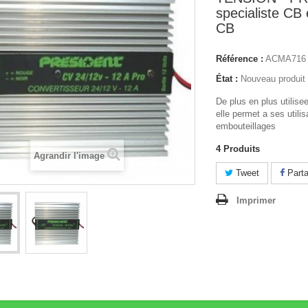
specialiste CB 
CB
Référence :
ACMA716
État :
Nouveau produit
De plus en plus utilisee
elle permet a ses utilis
embouteillages
4
Produits
Agrandir l'image
Tweet
Parta
Imprimer