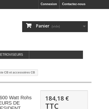
Connexion
Contactez-nous
Panier
(vide)
RETROVISEURS
te CB et accessoires CB
184,18 €
 600 Watt Rohs
EURS DE
TTC
RESIDENT