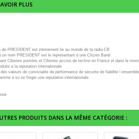
SAVOIR PLUS
 de PRESIDENT est intimement lie au monde de la radio-CB.
u un nom PRESIDENT est le representant d une Citizen Band
pant Cibistes puristes et Cibistes accros de techno en France et dans le mon
duits a la reputation internationale
des valeurs de convivialite de performance de securite de fiabilite l ensembl
amme a su se forger une reputation internationale.
AUTRES PRODUITS DANS LA MÊME CATÉGORIE :