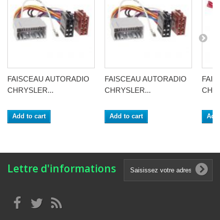
FAISCEAU AUTORADIO
FAISCEAU AUTORADIO
FAI
CHRYSLER...
CHRYSLER...
CHRY
Add to cart
Add to cart
Add 
Lettre d'informations