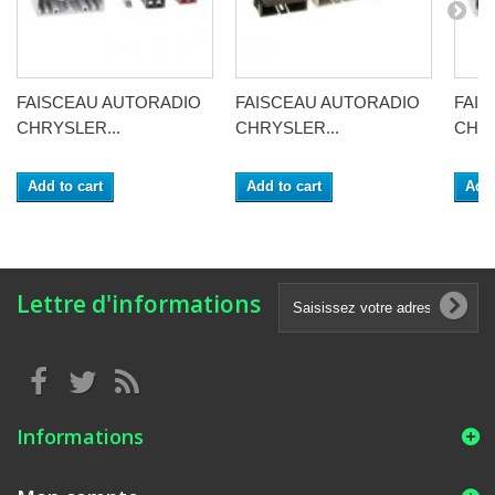
FAISCEAU AUTORADIO
FAISCEAU AUTORADIO
FAI
CHRYSLER...
CHRYSLER...
CHRY
Add to cart
Add to cart
Add 
Lettre d'informations
Informations