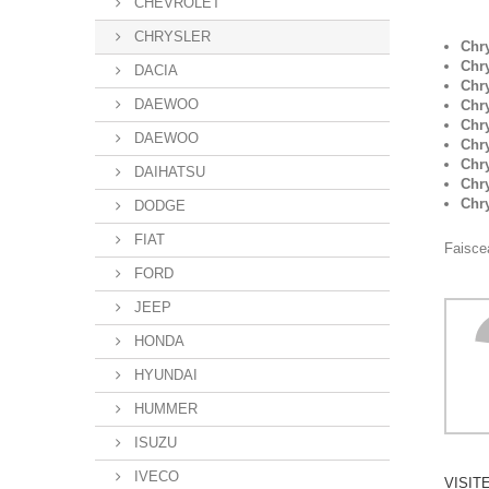
CHEVROLET
CHRYSLER
Chry
Chr
DACIA
Chr
DAEWOO
Chry
Chr
DAEWOO
Chry
Chry
DAIHATSU
Chry
Chry
DODGE
FIAT
Faiscea
FORD
JEEP
HONDA
HYUNDAI
HUMMER
ISUZU
IVECO
VISIT