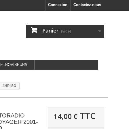
Connexion
Contactez-nous
Panier
(vide)
RETROVISEURS
 4HP ISO
TTC
14,00 €
UTORADIO
YAGER 2001-
O