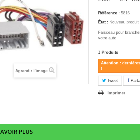
Référence :
5816
État :
Nouveau produit
Faisceau pour brancher
votre auto
3
Produits
Attention : dernière
!
Agrandir l'image
Tweet
Parta
Imprimer
SAVOIR PLUS