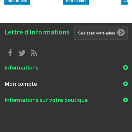
Add to cart
Add to cart
Add 
Lettre d'informations
Informations
Mon compte
Informations sur votre boutique