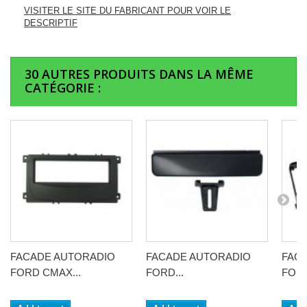
VISITER LE SITE DU FABRICANT POUR VOIR LE
DESCRIPTIF
30 AUTRES PRODUITS DANS LA MÊME
CATÉGORIE :
FACADE AUTORADIO
FACADE AUTORADIO
FAC
FORD CMAX...
FORD...
FORD