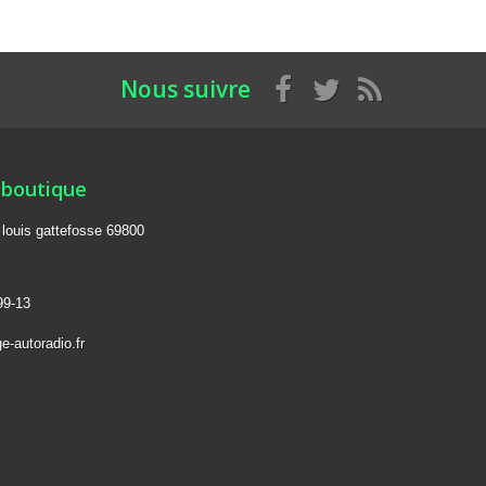
Nous suivre
 boutique
e louis gattefosse 69800
99-13
e-autoradio.fr