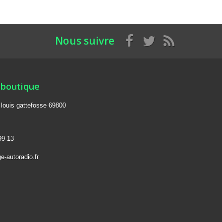
Nous suivre
 boutique
e louis gattefosse 69800
99-13
e-autoradio.fr