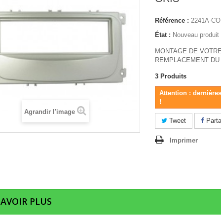
Référence :
2241A-C
État :
Nouveau produit
MONTAGE DE VOTRE
REMPLACEMENT DU 
3
Produits
Attention : dernière
!
Agrandir l'image
Tweet
Parta
Imprimer
SAVOIR PLUS