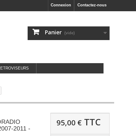
Connexion
Contactez-nous
Panier
(vide)
RETROVISEURS
TTC
95,00 €
ORADIO
007-2011 -