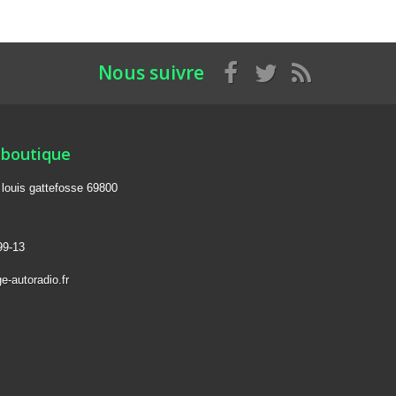
Nous suivre
 boutique
e louis gattefosse 69800
99-13
e-autoradio.fr