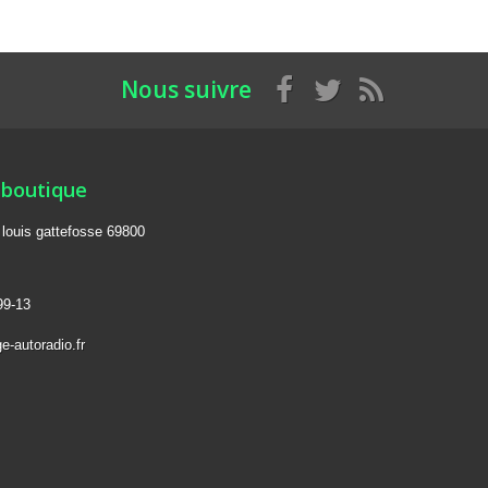
Nous suivre
 boutique
e louis gattefosse 69800
99-13
e-autoradio.fr